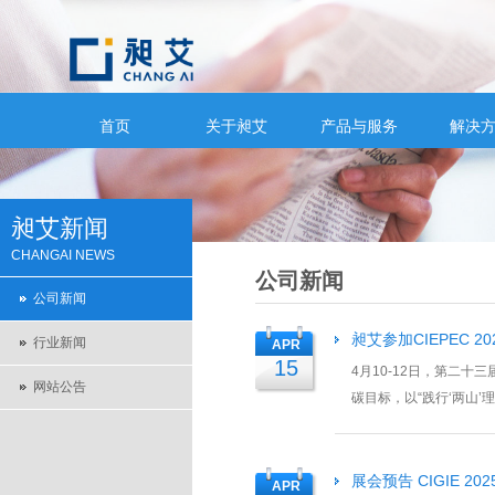
首页
关于昶艾
产品与服务
解决
昶艾新闻
CHANGAI NEWS
公司新闻
公司新闻
昶艾参加CIEPEC 20
行业新闻
APR
15
4月10-12日，第二十
网站公告
碳目标，以“践行‘两山’
环保领域的...
展会预告 CIGIE 202
APR