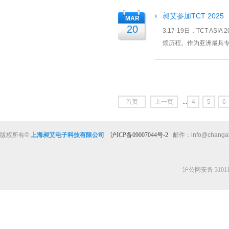
昶艾参加TCT 2025
MAR
20
3.17-19日，TCT 
煌历程。作为亚洲最具专
讲座、前沿技术展示、产业
首页
上一页
...
4
5
6
版权所有
©
上海昶艾电子科技有限公司
沪ICP备09007044号-2
邮件：
info@changa
沪公网安备 310112