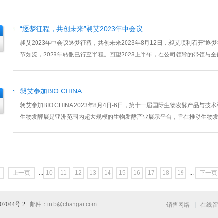
和精心培育的能源生态系统...
“逐梦征程，共创未来”昶艾2023年中会议
昶艾2023年中会议逐梦征程，共创未来2023年8月12日，昶艾顺利召开“
节如流，2023年转眼已行至半程。回望2023上半年，在公司领导的带领
扎扎实实的努力，收获了弥...
昶艾参加BIO CHINA
昶艾参加BIO CHINA 2023年8月4日-6日，第十一届国际生物发酵产品与技
生物发酵展是亚洲范围内超大规模的生物发酵产业展示平台，旨在推动生物
质量发展为目标，打造具有...
上一页
...
10
11
12
13
14
15
16
17
18
19
...
下一页
07044号-2
邮件：
info@changai.com
|
销售网络
在线留