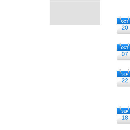
OCT
20
OCT
07
SEP
22
SEP
18