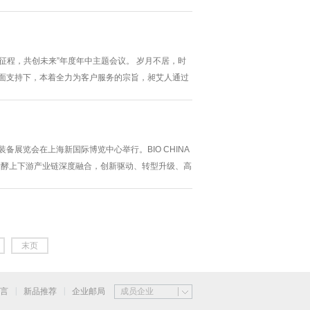
逐梦征程，共创未来”年度年中主题会议。 岁月不居，时
与全面支持下，本着全力为客户服务的宗旨，昶艾人通过
术装备展览会在上海新国际博览中心举行。BIO CHINA
发酵上下游产业链深度融合，创新驱动、转型升级、高
末页
|
|
言
新品推荐
企业邮局
成员企业