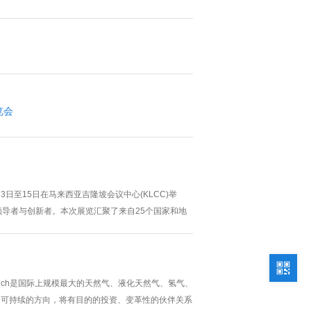
览会
13日至15日在马来西亚吉隆坡会议中心(KLCC)举
领导者与创新者。本次展览汇聚了来自25个国家和地
举行。Gastech是国际上规模最大的天然气、液化天然气、氢气、
加可持续的方向，将有目的的投资、变革性的伙伴关系