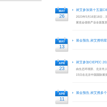
昶艾参加第十五届CI
MAY
26
2023年5月16至18
展览会借助产业全面复苏
昶艾作为参展商为助...
展会预告,昶艾携明星
MAY
13
昶艾参加CIEPEC 20
APR
23
由生态环境部、北京市人
15日在北京中国国际展
本届展会吸引了来自 20 多
展会预告,昶艾携多个
APR
11