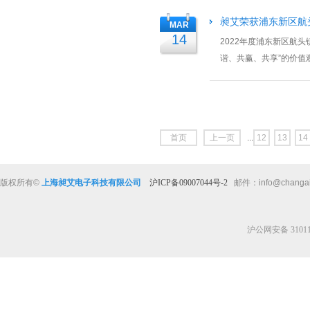
昶艾荣获浦东新区航头
MAR
14
2022年度浦东新区航
谐、共赢、共享”的价值
以及社会各界的肯定，同.
首页
上一页
...
12
13
14
版权所有
©
上海昶艾电子科技有限公司
沪ICP备09007044号-2
邮件：
info@changa
沪公网安备 310112