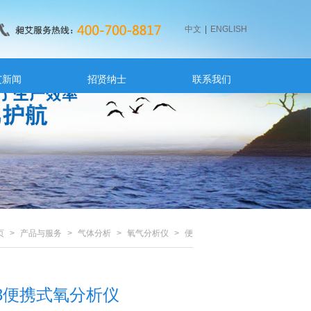
中文
|
ENGLISH
艾新闻
招贤纳士
联系我们
页
>
产品与服务
>
气体分析
>
氧气分析仪
>
便
携式微量氧分析仪
> CI-PC13便携式氧分析...
C13便携式氧分析仪