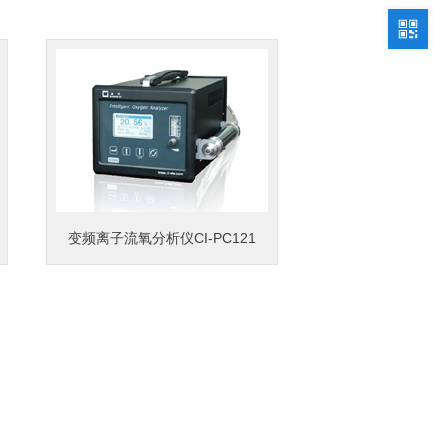
变频离子流氧分析仪CI-PC121