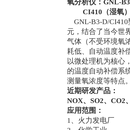
氧分析仪：GNL-B3
CI410
（湿氧） 
GNL-B3-D/C
元，结合了当今世
气体（不受环境氧
耗低、自动温度补
以微处理机为核心
的温度自动补偿系
测量氧浓度等特点
近期研发产品：
NO
X
、SO
2
、CO
2
应用范围：
1、火力发电厂 