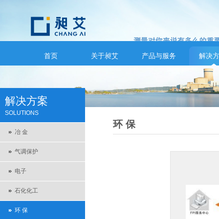
首页
关于昶艾
产品与服务
解决
解决方案
SOLUTIONS
环 保
冶 金
气调保护
电子
石化化工
环 保